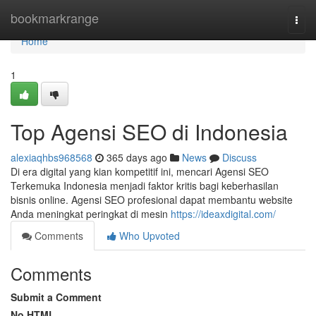
Home
bookmarkrange
Togg
navi
Home
1
Top Agensi SEO di Indonesia
alexiaqhbs968568
365 days ago
News
Discuss
Di era digital yang kian kompetitif ini, mencari Agensi SEO
Terkemuka Indonesia menjadi faktor kritis bagi keberhasilan
bisnis online. Agensi SEO profesional dapat membantu website
Anda meningkat peringkat di mesin
https://ideaxdigital.com/
Comments
Who Upvoted
Comments
Submit a Comment
No HTML