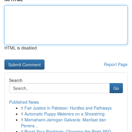
HTML is disabled
Report Page
Search
Go
Published News
1
Fair Justice in Pakistan: Hurdles and Pathways
1
Automatic Puppy Waterers on a Shoestring
1
Memahami Jaringan Galvanis: Manfaat dan
Penera...
1
Boost Your Rankings: Choosing the Right SEO