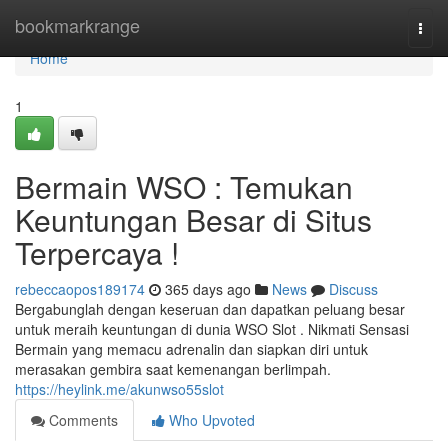
Home
bookmarkrange
Togg
navi
Home
1
Bermain WSO : Temukan
Keuntungan Besar di Situs
Terpercaya !
rebeccaopos189174
365 days ago
News
Discuss
Bergabunglah dengan keseruan dan dapatkan peluang besar
untuk meraih keuntungan di dunia WSO Slot . Nikmati Sensasi
Bermain yang memacu adrenalin dan siapkan diri untuk
merasakan gembira saat kemenangan berlimpah.
https://heylink.me/akunwso55slot
Comments
Who Upvoted