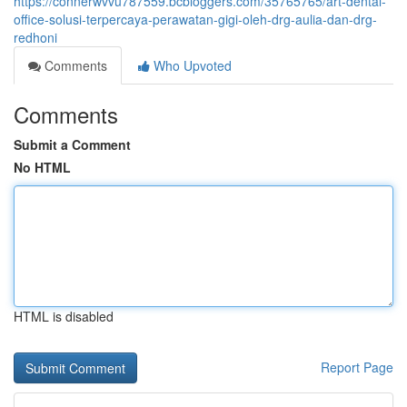
https://connerwvvu787559.bcbloggers.com/35765765/art-dental-
office-solusi-terpercaya-perawatan-gigi-oleh-drg-aulia-dan-drg-
redhoni
Comments
Who Upvoted
Comments
Submit a Comment
No HTML
HTML is disabled
Report Page