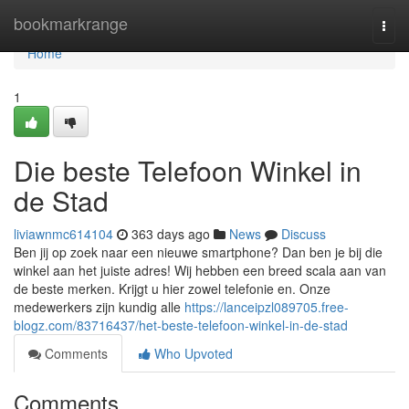
Home
bookmarkrange
Togg
navi
Home
1
Die beste Telefoon Winkel in
de Stad
liviawnmc614104
363 days ago
News
Discuss
Ben jij op zoek naar een nieuwe smartphone? Dan ben je bij die
winkel aan het juiste adres! Wij hebben een breed scala aan van
de beste merken. Krijgt u hier zowel telefonie en. Onze
medewerkers zijn kundig alle
https://lanceipzl089705.free-
blogz.com/83716437/het-beste-telefoon-winkel-in-de-stad
Comments
Who Upvoted
Comments