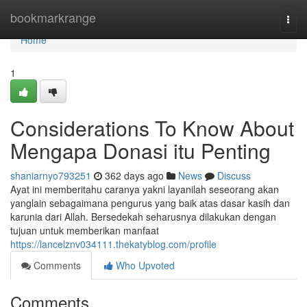
Home
bookmarkrange
Togg
navi
Home
1
Considerations To Know About
Mengapa Donasi itu Penting
shaniarnyo793251
362 days ago
News
Discuss
Ayat ini memberitahu caranya yakni layanilah seseorang akan
yanglain sebagaimana pengurus yang baik atas dasar kasih dan
karunia dari Allah. Bersedekah seharusnya dilakukan dengan
tujuan untuk memberikan manfaat
https://lancelznv034111.thekatyblog.com/profile
Comments
Who Upvoted
Comments