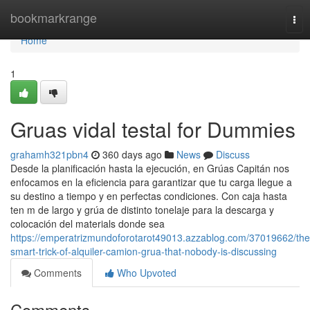
Home
bookmarkrange
Tog
nav
Home
1
Gruas vidal testal for Dummies
grahamh321pbn4
360 days ago
News
Discuss
Desde la planificación hasta la ejecución, en Grúas Capitán nos
enfocamos en la eficiencia para garantizar que tu carga llegue a
su destino a tiempo y en perfectas condiciones. Con caja hasta
ten m de largo y grúa de distinto tonelaje para la descarga y
colocación del materials donde sea
https://emperatrizmundoforotarot49013.azzablog.com/37019662/the
smart-trick-of-alquiler-camion-grua-that-nobody-is-discussing
Comments
Who Upvoted
Comments