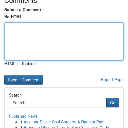
Submit a Comment
No HTML
HTML is disabled
Report Page
Search
Go
Published News
1
Aasimar Divine Soul Sorcery: A Radiant Path
1
Presente Dia dos Avós: Ideias Criativas e Carin...