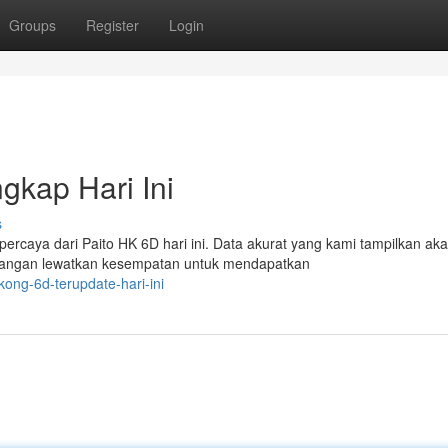
Groups
Register
Login
gkap Hari Ini
s
ercaya dari Paito HK 6D hari ini. Data akurat yang kami tampilkan ak
Jangan lewatkan kesempatan untuk mendapatkan
ong-6d-terupdate-hari-ini