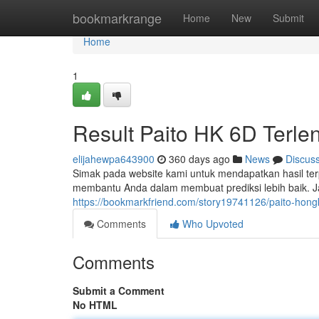
Home
bookmarkrange
Home
New
Submit
Home
1
Result Paito HK 6D Terlen
elijahewpa643900
360 days ago
News
Discus
Simak pada website kami untuk mendapatkan hasil terp
membantu Anda dalam membuat prediksi lebih baik. 
https://bookmarkfriend.com/story19741126/paito-hongk
Comments
Who Upvoted
Comments
Submit a Comment
No HTML