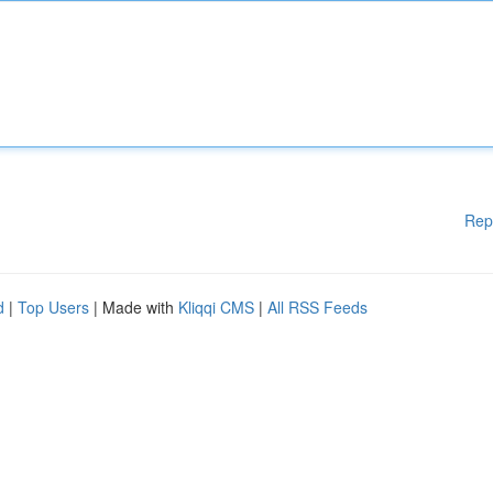
Rep
d
|
Top Users
| Made with
Kliqqi CMS
|
All RSS Feeds