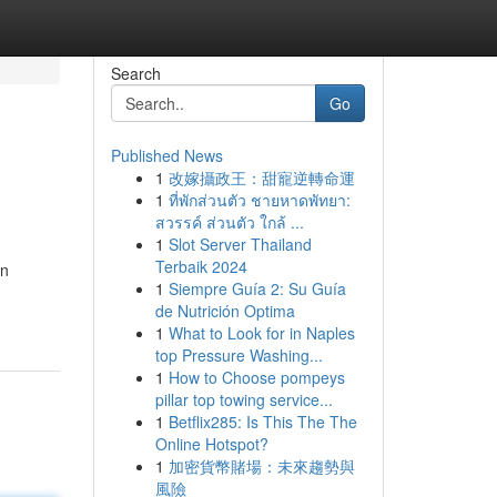
Search
Go
Published News
1
改嫁攝政王：甜寵逆轉命運
1
ที่พักส่วนตัว ชายหาดพัทยา:
สวรรค์ ส่วนตัว ใกล้ ...
1
Slot Server Thailand
Terbaik 2024
an
1
Siempre Guía 2: Su Guía
de Nutrición Optima
1
What to Look for in Naples
top Pressure Washing...
1
How to Choose pompeys
pillar top towing service...
1
Betflix285: Is This The The
Online Hotspot?
1
加密貨幣賭場：未來趨勢與
風險