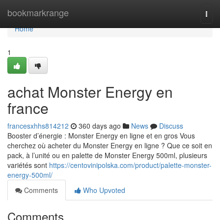
Home
bookmarkrange
Togg
navi
Home
1
achat Monster Energy en
france
francesxhhs814212
360 days ago
News
Discuss
Booster d’énergie : Monster Energy en ligne et en gros Vous
cherchez où acheter du Monster Energy en ligne ? Que ce soit en
pack, à l’unité ou en palette de Monster Energy 500ml, plusieurs
variétés sont
https://centovinipolska.com/product/palette-monster-
energy-500ml/
Comments
Who Upvoted
Comments