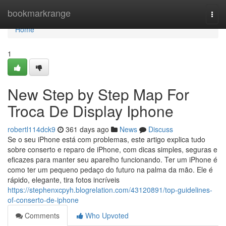
Home
bookmarkrange
Togg
navi
Home
1
New Step by Step Map For
Troca De Display Iphone
robertl114dck9
361 days ago
News
Discuss
Se o seu iPhone está com problemas, este artigo explica tudo
sobre conserto e reparo de iPhone, com dicas simples, seguras e
eficazes para manter seu aparelho funcionando. Ter um iPhone é
como ter um pequeno pedaço do futuro na palma da mão. Ele é
rápido, elegante, tira fotos incríveis
https://stephenxcpyh.blogrelation.com/43120891/top-guidelines-
of-conserto-de-iphone
Comments
Who Upvoted