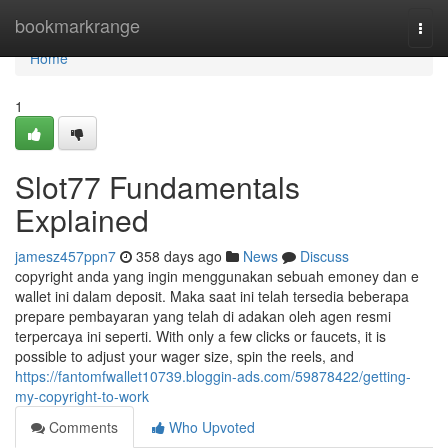
Home
bookmarkrange
Togg
navi
Home
1
Slot77 Fundamentals
Explained
jamesz457ppn7
358 days ago
News
Discuss
copyright anda yang ingin menggunakan sebuah emoney dan e
wallet ini dalam deposit. Maka saat ini telah tersedia beberapa
prepare pembayaran yang telah di adakan oleh agen resmi
terpercaya ini seperti. With only a few clicks or faucets, it is
possible to adjust your wager size, spin the reels, and
https://fantomfwallet10739.bloggin-ads.com/59878422/getting-
my-copyright-to-work
Comments
Who Upvoted