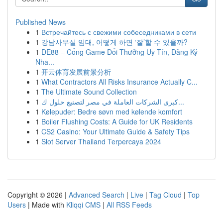
Published News
1
Встречайтесь с свежими собеседниками в сети
1
강남사무실 임대, 어떻게 하면 ‘잘’할 수 있을까?
1
DE88 – Cổng Game Đổi Thưởng Uy Tín, Đăng Ký
Nha...
1
开云体育发展前景分析
1
What Contractors All Risks Insurance Actually C...
1
The Ultimate Sound Collection
1
كبرى الشركات العاملة في مصر لتصنيع حلول ك...
1
Kølepuder: Bedre søvn med kølende komfort
1
Boiler Flushing Costs: A Guide for UK Residents
1
CS2 Casino: Your Ultimate Guide & Safety Tips
1
Slot Server Thailand Terpercaya 2024
Copyright © 2026 |
Advanced Search
|
Live
|
Tag Cloud
|
Top
Users
| Made with
Kliqqi CMS
|
All RSS Feeds