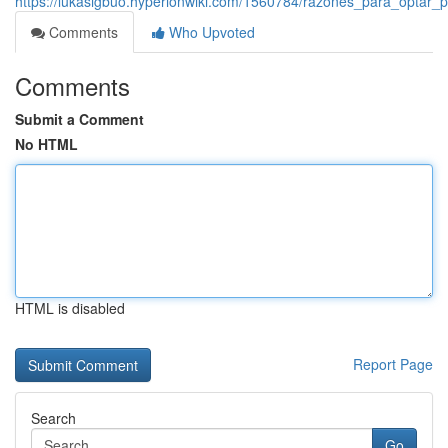
https://lukasigbuo.hyperionwiki.com/1560784/razones_para_opta
Comments
Who Upvoted
Comments
Submit a Comment
No HTML
HTML is disabled
Report Page
Search
Go