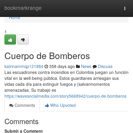
Home
bookmarkrange
Togg
navi
Home
1
Cuerpo de Bomberos
katrinammqp121884
358 days ago
News
Discuss
Las escuadrones contra incendios en Colombia juegan un función
vital en la well-being pública. Estos guardianes arriesgan sus
vidas cada día para extinguir fuegos y {salvarmomentos
amenazadas. Su trabajo es
https://wavesocialmedia.com/story5668942/cuerpo-de-bomberos
Comments
Who Upvoted
Comments
Submit a Comment