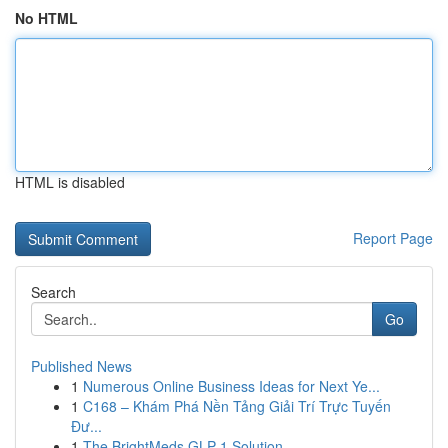
No HTML
HTML is disabled
Report Page
Search
Go
Published News
1
Numerous Online Business Ideas for Next Ye...
1
C168 – Khám Phá Nền Tảng Giải Trí Trực Tuyến
Đư...
1
The BrightMeds GLP-1 Solution