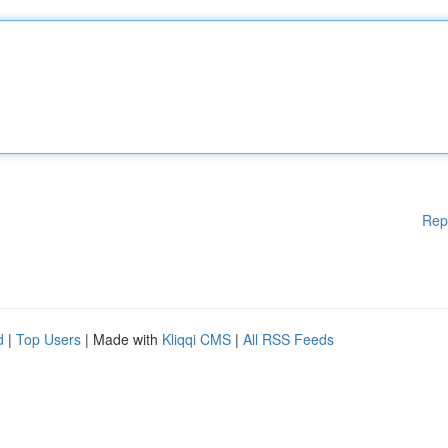
Rep
d
|
Top Users
| Made with
Kliqqi CMS
|
All RSS Feeds