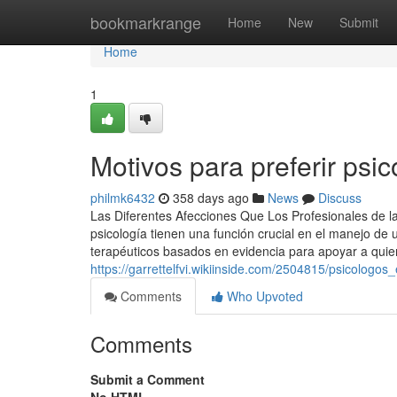
Home
bookmarkrange
Home
New
Submit
Home
1
Motivos para preferir psic
philmk6432
358 days ago
News
Discuss
Las Diferentes Afecciones Que Los Profesionales de l
psicología tienen una función crucial en el manejo de
terapéuticos basados en evidencia para apoyar a qui
https://garrettelfvi.wikiinside.com/2504815/psicolo
Comments
Who Upvoted
Comments
Submit a Comment