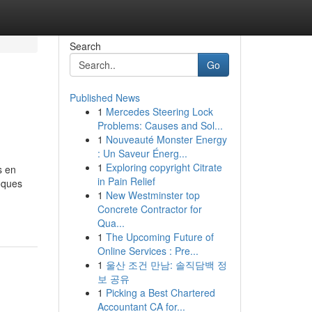
Search
Go
Published News
1
Mercedes Steering Lock
Problems: Causes and Sol...
1
Nouveauté Monster Energy
: Un Saveur Énerg...
1
Exploring copyright Citrate
s en
in Pain Relief
oques
1
New Westminster top
Concrete Contractor for
Qua...
1
The Upcoming Future of
Online Services : Pre...
1
울산 조건 만남: 솔직담백 정
보 공유
1
Picking a Best Chartered
Accountant CA for...