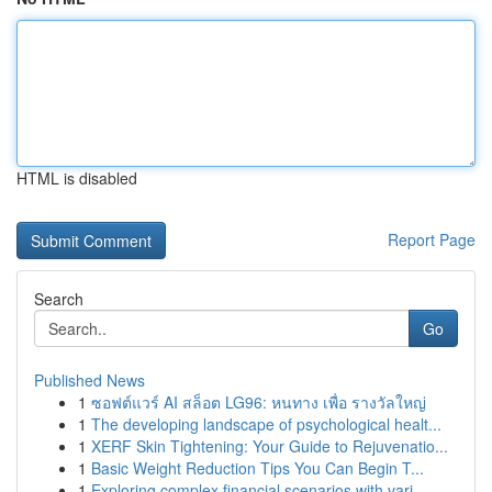
HTML is disabled
Report Page
Search
Go
Published News
1
ซอฟต์แวร์ AI สล็อต LG96: หนทาง เพื่อ รางวัลใหญ่
1
The developing landscape of psychological healt...
1
XERF Skin Tightening: Your Guide to Rejuvenatio...
1
Basic Weight Reduction Tips You Can Begin T...
1
Exploring complex financial scenarios with vari...