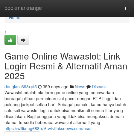
Home
bookmarkrange
Togg
navi
Home
1
Game Online Wawaslot: Link
Login Resmi & Alternatif Aman
2025
douglasc693xpf5
359 days ago
News
Discuss
Wawaslot adalah platform game online yang menawarkan
berbagai pilihan permainan slot gacor dengan RTP tinggi dan
peluang jackpot setiap hari. Sebagai pemain, kamu hanya butuh
satu kali wawaslot login untuk bisa menikmati semua fitur yang
disediakan. Bagi pengguna yang tidak bisa mengakses domain
utama, tersedia beberapa wawaslot alternatif yang
https://williamg688roi6.wikilinksnews.com/user