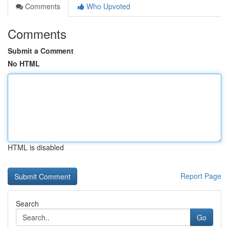
Comments
Who Upvoted
Comments
Submit a Comment
No HTML
HTML is disabled
Report Page
Search
Go