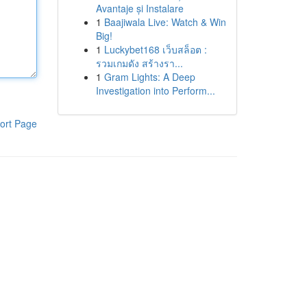
Avantaje și Instalare
1
Baajiwala Live: Watch & Win
Big!
1
Luckybet168 เว็บสล็อต :
รวมเกมดัง สร้างรา...
1
Gram Lights: A Deep
Investigation into Perform...
ort Page