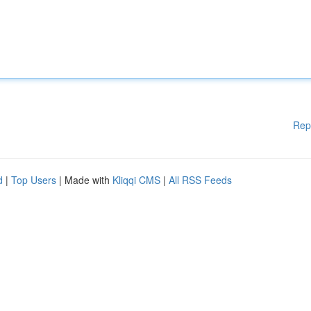
Rep
d
|
Top Users
| Made with
Kliqqi CMS
|
All RSS Feeds