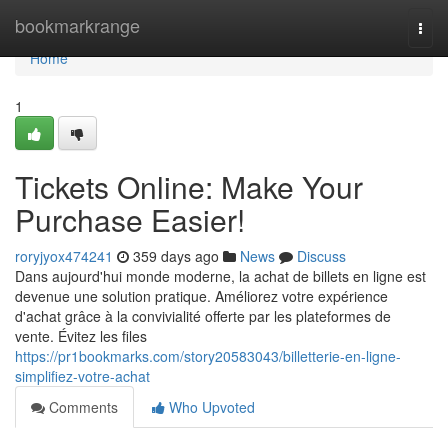
Home
bookmarkrange
Togg
navi
Home
1
Tickets Online: Make Your
Purchase Easier!
roryjyox474241
359 days ago
News
Discuss
Dans aujourd'hui monde moderne, la achat de billets en ligne est
devenue une solution pratique. Améliorez votre expérience
d'achat grâce à la convivialité offerte par les plateformes de
vente. Évitez les files
https://pr1bookmarks.com/story20583043/billetterie-en-ligne-
simplifiez-votre-achat
Comments
Who Upvoted