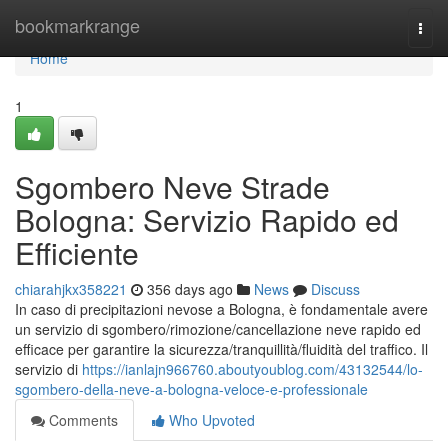
Home
bookmarkrange
Togg
navi
Home
1
Sgombero Neve Strade
Bologna: Servizio Rapido ed
Efficiente
chiarahjkx358221
356 days ago
News
Discuss
In caso di precipitazioni nevose a Bologna, è fondamentale avere
un servizio di sgombero/rimozione/cancellazione neve rapido ed
efficace per garantire la sicurezza/tranquillità/fluidità del traffico. Il
servizio di
https://ianlajn966760.aboutyoublog.com/43132544/lo-
sgombero-della-neve-a-bologna-veloce-e-professionale
Comments
Who Upvoted