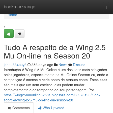
Home
bookmarkrange
Togg
navi
Home
1
Tudo A respeito de a Wing 2.5
Mu On-line na Season 20
johnu864puy6
356 days ago
News
Discuss
Introdução A Wing 2.5 Mu Online é um dos itens mais cobiçados
pelos jogadores, especialmente na Mu Online Season 20, onde a
competição é intensa e cada ponto de atributo conta. Estas asas
são mais que um item estético: elas podem mudar
completamente o desempenho do seu personagem. Por
https://wing25muonline82581.blogsvila.com/36978190/tudo-
sobre-a-wing-2-5-mu-on-line-na-season-20
Comments
Who Upvoted