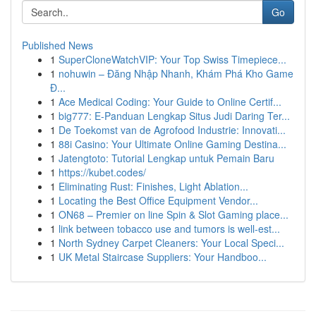
Go
Published News
1
SuperCloneWatchVIP: Your Top Swiss Timepiece...
1
nohuwin – Đăng Nhập Nhanh, Khám Phá Kho Game
Đ...
1
Ace Medical Coding: Your Guide to Online Certif...
1
big777: E-Panduan Lengkap Situs Judi Daring Ter...
1
De Toekomst van de Agrofood Industrie: Innovati...
1
88i Casino: Your Ultimate Online Gaming Destina...
1
Jatengtoto: Tutorial Lengkap untuk Pemain Baru
1
https://kubet.codes/
1
Eliminating Rust: Finishes, Light Ablation...
1
Locating the Best Office Equipment Vendor...
1
ON68 – Premier on line Spin & Slot Gaming place...
1
link between tobacco use and tumors is well-est...
1
North Sydney Carpet Cleaners: Your Local Speci...
1
UK Metal Staircase Suppliers: Your Handboo...