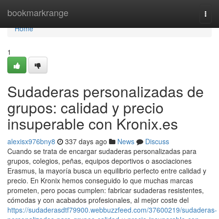
Home
bookmarkrange
Togg
navi
Home
1
Sudaderas personalizadas de
grupos: calidad y precio
insuperable con Kronix.es
alexisx976bny8
337 days ago
News
Discuss
Cuando se trata de encargar sudaderas personalizadas para
grupos, colegios, peñas, equipos deportivos o asociaciones
Erasmus, la mayoría busca un equilibrio perfecto entre calidad y
precio. En Kronix hemos conseguido lo que muchas marcas
prometen, pero pocas cumplen: fabricar sudaderas resistentes,
cómodas y con acabados profesionales, al mejor coste del
https://sudaderasdtf79900.webbuzzfeed.com/37600219/sudaderas-