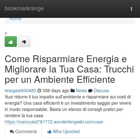
Home
bookmarkrange
Togg
navi
Home
1
Come Risparmiare Energia e
Migliorare la Tua Casa: Trucchi
per un Ambiente Efficiente
tessgeei000483
336 days ago
News
Discuss
Vuoi ridurre il tuo impatto sull'ambiente e risparmiare sui costi di
energia? Una casa efficienti è un investimento saggio per vivere
in modo responsabile. Basta un elenco di consigli pratici per
rendere la tua casa
https://marcvukd781772.wonderkingwiki.com/user
Comments
Who Upvoted