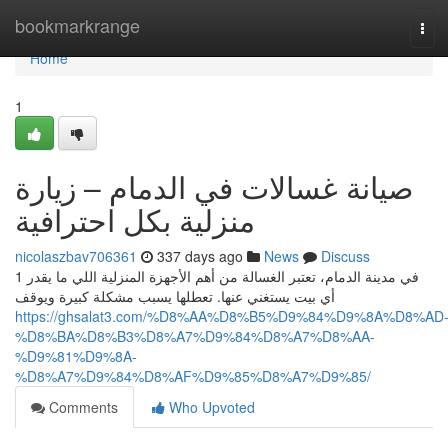
Home
bookmarkrange
Tog
navi
Home
1
صيانة غسالات في الدمام – زيارة
منزلية بكل احترافية
nicolaszbav706361
337 days ago
News
Discuss
1 في مدينة الدمام، تعتبر الغسالة من أهم الأجهزة المنزلية اللي ما يقدر
أي بيت يستغني عنها. تعطلها يسبب مشكلة كبيرة ويوقف
https://ghsalat3.com/%D8%AA%D8%B5%D9%84%D9%8A%D8%AD
%D8%BA%D8%B3%D8%A7%D9%84%D8%A7%D8%AA-
%D9%81%D9%8A-
%D8%A7%D9%84%D8%AF%D9%85%D8%A7%D9%85/
Comments
Who Upvoted