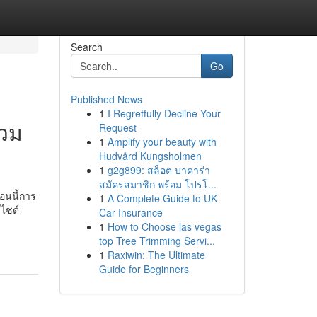
Search
Go
Published News
1
I Regretfully Decline Your
รวม
Request
1
Amplify your beauty with
Hudvård Kungsholmen
1
g2g899: สล็อต บาคาร่า
สมัครสมาชิก พร้อม โปรโ...
อนนี้การ
1
A Complete Guide to UK
บไซต์
Car Insurance
1
How to Choose las vegas
top Tree Trimming Servi...
1
Raxiwin: The Ultimate
Guide for Beginners