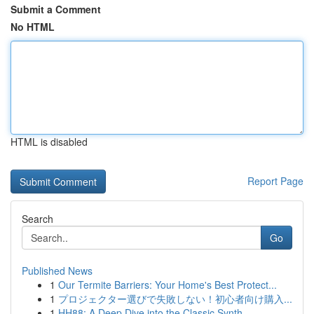
Submit a Comment
No HTML
HTML is disabled
Report Page
Search
Go
Published News
1
Our Termite Barriers: Your Home's Best Protect...
1
プロジェクター選びで失敗しない！初心者向け購入...
1
HH88: A Deep Dive into the Classic Synth