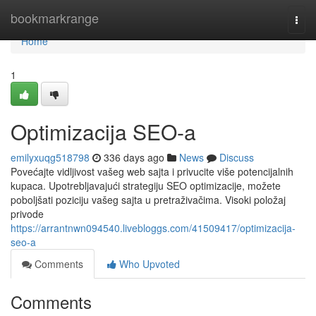
Home
bookmarkrange
Togg
navi
Home
1
Optimizacija SEO-a
emilyxuqg518798
336 days ago
News
Discuss
Povećajte vidljivost vašeg web sajta i privucite više potencijalnih
kupaca. Upotrebljavajući strategiju SEO optimizacije, možete
poboljšati poziciju vašeg sajta u pretraživačima. Visoki položaj
privode
https://arrantnwn094540.livebloggs.com/41509417/optimizacija-
seo-a
Comments
Who Upvoted
Comments