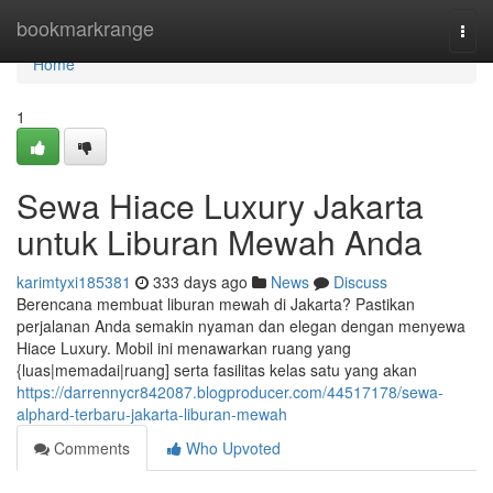
Home
bookmarkrange
Togg
navi
Home
1
Sewa Hiace Luxury Jakarta
untuk Liburan Mewah Anda
karimtyxi185381
333 days ago
News
Discuss
Berencana membuat liburan mewah di Jakarta? Pastikan
perjalanan Anda semakin nyaman dan elegan dengan menyewa
Hiace Luxury. Mobil ini menawarkan ruang yang
{luas|memadai|ruang] serta fasilitas kelas satu yang akan
https://darrennycr842087.blogproducer.com/44517178/sewa-
alphard-terbaru-jakarta-liburan-mewah
Comments
Who Upvoted