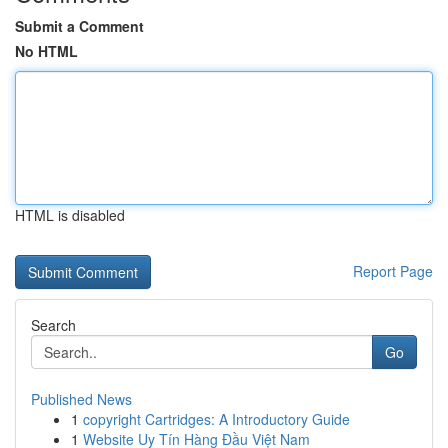
Submit a Comment
No HTML
HTML is disabled
Report Page
Search
Go
Published News
1
copyright Cartridges: A Introductory Guide
1
Website Uy Tín Hàng Đầu Việt Nam