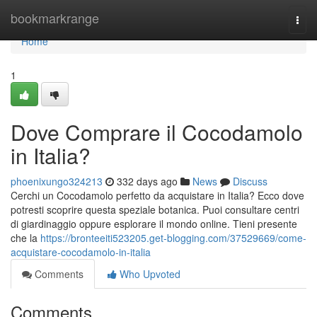
Home
bookmarkrange
Togg
navi
Home
1
Dove Comprare il Cocodamolo
in Italia?
phoenixungo324213
332 days ago
News
Discuss
Cerchi un Cocodamolo perfetto da acquistare in Italia? Ecco dove
potresti scoprire questa speziale botanica. Puoi consultare centri
di giardinaggio oppure esplorare il mondo online. Tieni presente
che la
https://bronteeiti523205.get-blogging.com/37529669/come-
acquistare-cocodamolo-in-italia
Comments
Who Upvoted
Comments