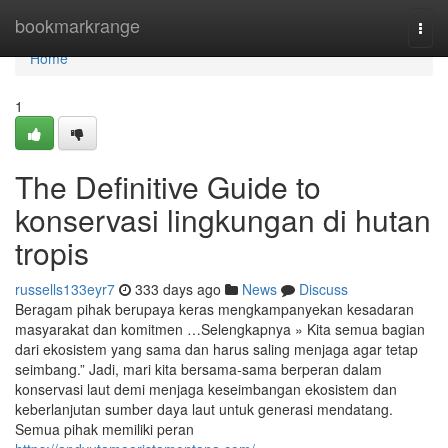
Home
bookmarkrange
Togg
navi
Home
1
The Definitive Guide to
konservasi lingkungan di hutan
tropis
russells133eyr7
333 days ago
News
Discuss
Beragam pihak berupaya keras mengkampanyekan kesadaran
masyarakat dan komitmen …Selengkapnya » Kita semua bagian
dari ekosistem yang sama dan harus saling menjaga agar tetap
seimbang.” Jadi, mari kita bersama-sama berperan dalam
konservasi laut demi menjaga keseimbangan ekosistem dan
keberlanjutan sumber daya laut untuk generasi mendatang.
Semua pihak memiliki peran