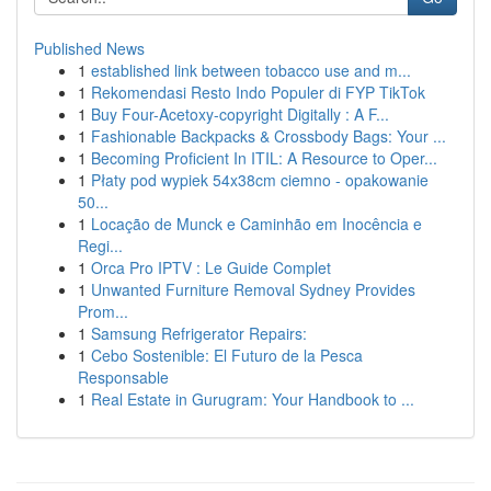
Published News
1
established link between tobacco use and m...
1
Rekomendasi Resto Indo Populer di FYP TikTok
1
Buy Four-Acetoxy-copyright Digitally : A F...
1
Fashionable Backpacks & Crossbody Bags: Your ...
1
Becoming Proficient In ITIL: A Resource to Oper...
1
Płaty pod wypiek 54x38cm ciemno - opakowanie
50...
1
Locação de Munck e Caminhão em Inocência e
Regi...
1
Orca Pro IPTV : Le Guide Complet
1
Unwanted Furniture Removal Sydney Provides
Prom...
1
Samsung Refrigerator Repairs:
1
Cebo Sostenible: El Futuro de la Pesca
Responsable
1
Real Estate in Gurugram: Your Handbook to ...