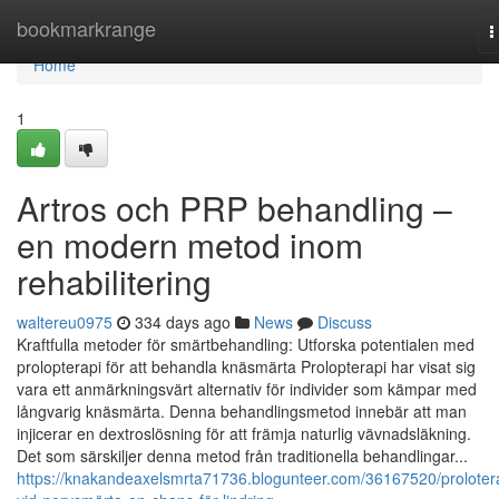
Home
bookmarkrange
T
n
Home
1
Artros och PRP behandling –
en modern metod inom
rehabilitering
waltereu0975
334 days ago
News
Discuss
Kraftfulla metoder för smärtbehandling: Utforska potentialen med
prolopterapi för att behandla knäsmärta Prolopterapi har visat sig
vara ett anmärkningsvärt alternativ för individer som kämpar med
långvarig knäsmärta. Denna behandlingsmetod innebär att man
injicerar en dextroslösning för att främja naturlig vävnadsläkning.
Det som särskiljer denna metod från traditionella behandlingar...
https://knakandeaxelsmrta71736.blogunteer.com/36167520/proloter