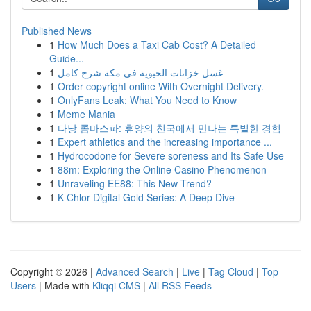
Published News
1
How Much Does a Taxi Cab Cost? A Detailed
Guide...
1
غسل خزانات الحيوية في مكة شرح كامل
1
Order copyright online With Overnight Delivery.
1
OnlyFans Leak: What You Need to Know
1
Meme Mania
1
다낭 콤마스파: 휴양의 천국에서 만나는 특별한 경험
1
Expert athletics and the increasing importance ...
1
Hydrocodone for Severe soreness and Its Safe Use
1
88m: Exploring the Online Casino Phenomenon
1
Unraveling EE88: This New Trend?
1
K-Chlor Digital Gold Series: A Deep Dive
Copyright © 2026 |
Advanced Search
|
Live
|
Tag Cloud
|
Top
Users
| Made with
Kliqqi CMS
|
All RSS Feeds