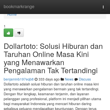
Home
bookmarkrange
Togg
navi
Home
1
Dollartoto: Solusi Hiburan dan
Taruhan Online Masa Kini
yang Menawarkan
Pengalaman Tak Tertandingi
benjaminb197eqb8
333 days ago
News
Discuss
Dollartoto adalah solusi hiburan dan taruhan online masa kini
yang menawarkan pengalaman bermain yang tak tertandingi.
Dengan fitur lengkap, keamanan terjamin, dan layanan
pelanggan yang profesional, platform ini menjadi pilihan utama
bagi masyarakat Indonesia yang mencari hiburan daring
sekaligus peluang mendapatkan keuntungan. Dengan terus