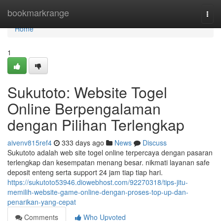
Home
bookmarkrange
Togg
navi
Home
1
Sukutoto: Website Togel
Online Berpengalaman
dengan Pilihan Terlengkap
aivenv815ref4
333 days ago
News
Discuss
Sukutoto adalah web site togel online terpercaya dengan pasaran
terlengkap dan kesempatan menang besar. nikmati layanan safe
deposit enteng serta support 24 jam tiap tiap hari.
https://sukutoto53946.diowebhost.com/92270318/tips-jitu-
memilih-website-game-online-dengan-proses-top-up-dan-
penarikan-yang-cepat
Comments
Who Upvoted