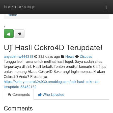
Home
bookmarkrange
Togg
navi
Home
1
Uji Hasil Cokro4D Terupdate!
anyademw444318
332 days ago
News
Discuss
Tunggu lebih lama untuk melihat hasil togel. Saya sudah situs
terpercaya di sini. Hasil terbaik Tonton prediksi kemarin Cari tips
untuk menang Akses Cokro4D Sekarang! Ingin memasuki akun
Cokro4D Anda? Prosesnya
https://kathrynmarb624930.amoblog.com/cek-hasil-cokro4d-
terupdate-58452162
Comments
Who Upvoted
Comments