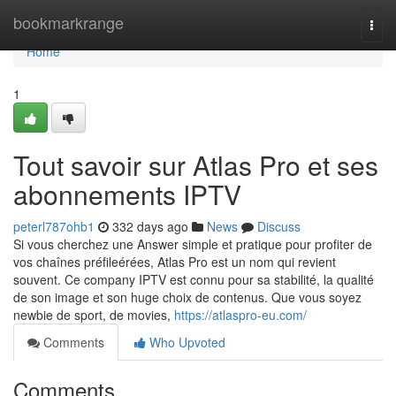
Home
bookmarkrange
Togg
navi
Home
1
Tout savoir sur Atlas Pro et ses
abonnements IPTV
peterl787ohb1
332 days ago
News
Discuss
Si vous cherchez une Answer simple et pratique pour profiter de
vos chaînes préfileérées, Atlas Pro est un nom qui revient
souvent. Ce company IPTV est connu pour sa stabilité, la qualité
de son image et son huge choix de contenus. Que vous soyez
newbie de sport, de movies,
https://atlaspro-eu.com/
Comments
Who Upvoted
Comments