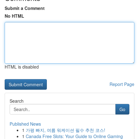
Submit a Comment
No HTML
HTML is disabled
Report Page
Search
Go
Published News
1
가평 빠지, 여름 워케이션 필수 추천 코스!
1
Canada Free Slots: Your Guide to Online Gaming