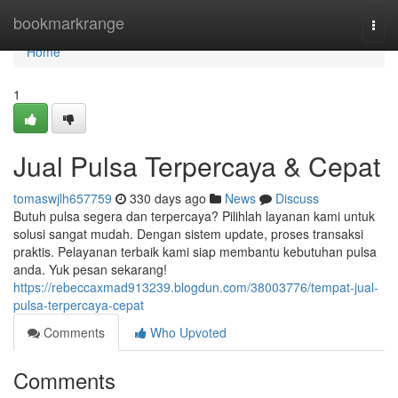
Home
bookmarkrange
Togg
navi
Home
1
Jual Pulsa Terpercaya & Cepat
tomaswjlh657759
330 days ago
News
Discuss
Butuh pulsa segera dan terpercaya? Pilihlah layanan kami untuk
solusi sangat mudah. Dengan sistem update, proses transaksi
praktis. Pelayanan terbaik kami siap membantu kebutuhan pulsa
anda. Yuk pesan sekarang!
https://rebeccaxmad913239.blogdun.com/38003776/tempat-jual-
pulsa-terpercaya-cepat
Comments
Who Upvoted
Comments