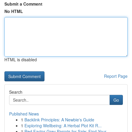
Submit a Comment
No HTML
HTML is disabled
Report Page
Search
Go
Published News
1
Backlink Principles: A Newbie's Guide
1
Exploring Wellbeing: A Herbal Plot Kit R...
1
Red Factor Grey Parrots for Sale: Find Your ...