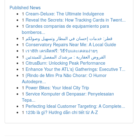
Published News
1
Cream-Deluxe: The Ultimate Indulgence
1
Reveal the Secrets: How Tracking Cards in Twent...
1
Grandes companias de equipamiento para
bomberos...
1
قطر: خدمات إحسان في المطار وتسهيل وصولكم
1
Conservatory Repairs Near Me: A Local Guide
1
เรา8th เครดิตฟรี: วิธีรับและเคลมง่ายๆ
1
القروض العقارية : مرشدك المفصل للمبتدئين
1
CitrusBurn: Unlocking Peak Performance
1
Enhance Your the ATL's} Gatherings: Executive T...
1
{Rindo de Mim Pra Não Chorar: O Humor
Autodepre...
1
Power Bikes: Your Ideal City Trip
1
Service Komputer di Denpasar: Penyelesaian
Tepa...
1
Perfecting Ideal Customer Targeting: A Complete...
1
123b là gì? Hướng dẫn chi tiết từ A-Z