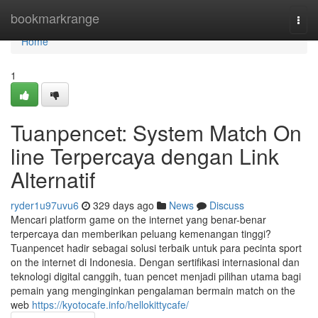
Home
bookmarkrange
Togg
navi
Home
1
Tuanpencet: System Match On
line Terpercaya dengan Link
Alternatif
ryder1u97uvu6
329 days ago
News
Discuss
Mencari platform game on the internet yang benar-benar
terpercaya dan memberikan peluang kemenangan tinggi?
Tuanpencet hadir sebagai solusi terbaik untuk para pecinta sport
on the internet di Indonesia. Dengan sertifikasi internasional dan
teknologi digital canggih, tuan pencet menjadi pilihan utama bagi
pemain yang menginginkan pengalaman bermain match on the
web
https://kyotocafe.info/hellokittycafe/