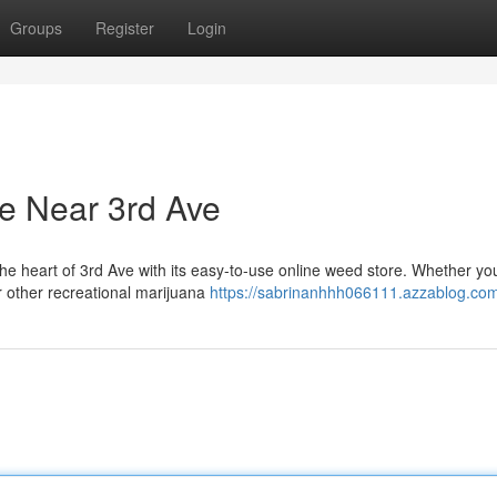
Groups
Register
Login
e Near 3rd Ave
he heart of 3rd Ave with its easy-to-use online weed store. Whether yo
or other recreational marijuana
https://sabrinanhhh066111.azzablog.com/