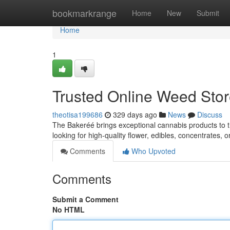
Home
bookmarkrange
Home
New
Submit
Home
1
Trusted Online Weed Stor
theotisa199686
329 days ago
News
Discuss
The Bakeréé brings exceptional cannabis products to t
looking for high-quality flower, edibles, concentrates, 
Comments
Who Upvoted
Comments
Submit a Comment
No HTML