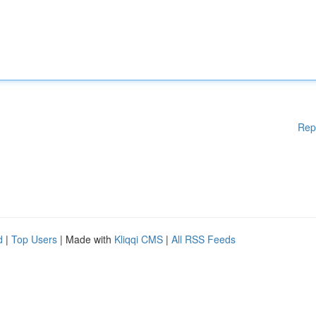
Rep
d
|
Top Users
| Made with
Kliqqi CMS
|
All RSS Feeds