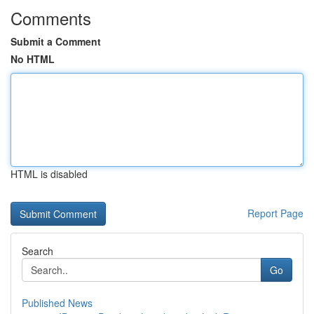
Comments
Submit a Comment
No HTML
HTML is disabled
Report Page
Search
Go
Published News