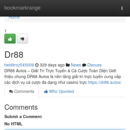
Home
bookmarkrange
Togg
navi
Home
1
Dr88
heiditroz545009
329 days ago
News
Discuss
DR88 Autos – Giải Trí Trực Tuyến & Cá Cược Toàn Diện Giới
thiệu chung DR88 Autos là nền tảng giải trí trực tuyến cung cấp
các dịch vụ cá cược đa dạng như casino trực
https://dr88.autos/
Comments
Who Upvoted
Comments
Submit a Comment
No HTML