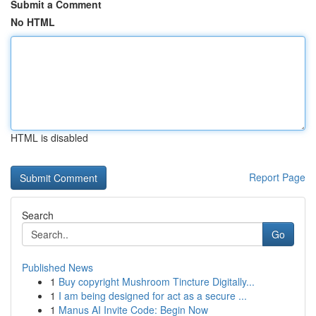
Submit a Comment
No HTML
HTML is disabled
Report Page
Search
Go
Published News
1
Buy copyright Mushroom Tincture Digitally...
1
I am being designed for act as a secure ...
1
Manus AI Invite Code: Begin Now