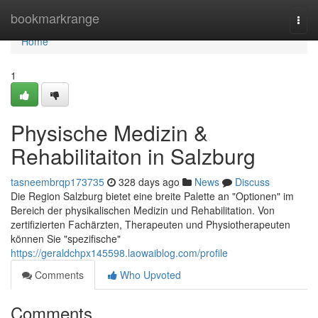
Home
bookmarkrange
Togg
navi
Home
1
Physische Medizin &
Rehabilitaiton in Salzburg
tasneembrqp173735
328 days ago
News
Discuss
Die Region Salzburg bietet eine breite Palette an "Optionen" im
Bereich der physikalischen Medizin und Rehabilitation. Von
zertifizierten Fachärzten, Therapeuten und Physiotherapeuten
können Sie "spezifische"
https://geraldchpx145598.laowaiblog.com/profile
Comments
Who Upvoted
Comments