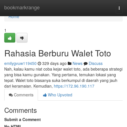
Home
bookmarkrange
Togg
navi
Home
1
Rahasia Berburu Walet Toto
emilygvuw119450
329 days ago
News
Discuss
Nah, kalau kamu niat coba kejar walet toto, ada beberapa strategi
yang bisa kamu gunakan. Yang pertama, temukan lokasi yang
tepat. Walet toto biasanya suka berkumpul di daerah yang jauh
dari keramaian. Kemudian,
https://172.96.190.117
Comments
Who Upvoted
Comments
Submit a Comment
No HTML