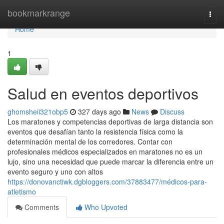
Home
bookmarkrange
Togg
navi
Home
1
Salud en eventos deportivos
ghomsheii321obp5
327 days ago
News
Discuss
Los maratones y competencias deportivas de larga distancia son
eventos que desafían tanto la resistencia física como la
determinación mental de los corredores. Contar con
profesionales médicos especializados en maratones no es un
lujo, sino una necesidad que puede marcar la diferencia entre un
evento seguro y uno con altos
https://donovanctiwk.dgbloggers.com/37883477/médicos-para-
atletismo
Comments
Who Upvoted