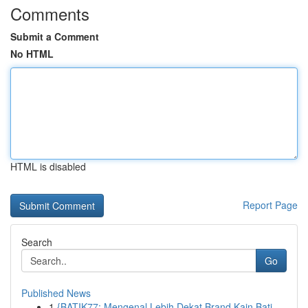
Comments
Submit a Comment
No HTML
HTML is disabled
Report Page
Search
Go
Published News
1
{BATIK77: Mengenal Lebih Dekat Brand Kain Bati...