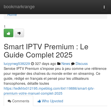
Home
bookmarkrange
Togg
navi
Home
1
Smart IPTV Premium : Le
Guide Complet 2025
lucyynwg538229
327 days ago
News
Discuss
Service IPTV Premium s’impose peu à peu comme une référence
pour regarder des chaînes du monde entier en streaming. Ce
guide, rédigé en français et pensé pour les utilisateurs
francophones, détaille toutes
https://tedkhtx012195.mpeblog.com/64119886/smart-iptv-
premium-votre-manuel-complet-2025
Comments
Who Upvoted