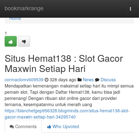
Home
bookmarkrange
Togg
navi
Home
1
Situs Hemat138 : Slot Gacor
Maxwin Setiap Hari
cormaclomv609539
328 days ago
News
Discuss
Mendapatkan kemenangan maksimal setiap hari itu mimpi semua
pemain slot. Tapi dengan Daftar Hemat138, kamu bisa jadi
pemenang! Dengan ribuan slot online gacor dari provider
ternama, kesempatanmu untuk meraih uang
https://blanchefgep956328.blogminds.com/situs-hemat138-slot-
gacor-maxwin-setiap-hari-34295740
Comments
Who Upvoted