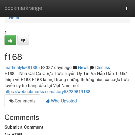
Home
bookmarkrange
Togg
navi
Home
1
f168
martinalylu681885
327 days ago
News
Discuss
F168 – Nhà Cái Cá Cược Trực Tuyến Uy Tín Và Hấp Dẫn 1. Giới
thiệu về F168 F168 là một trong những thương hiệu cá cược trực
tuyến uy tín hàng đầu tại Việt Nam, nổi
https://webookmarks.com/story5828961/f168
Comments
Who Upvoted
Comments
Submit a Comment
No HTML