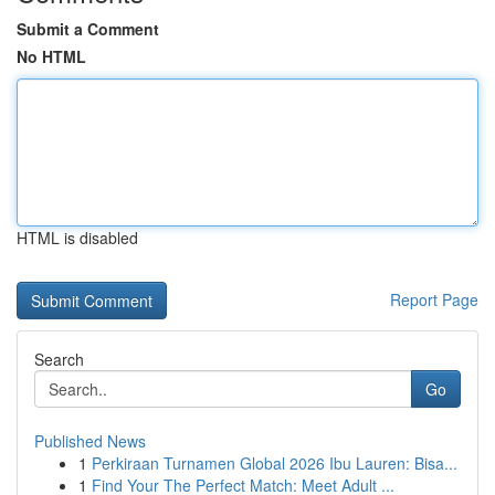
Submit a Comment
No HTML
HTML is disabled
Report Page
Search
Go
Published News
1
Perkiraan Turnamen Global 2026 Ibu Lauren: Bisa...
1
Find Your The Perfect Match: Meet Adult ...