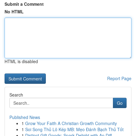
Submit a Comment
No HTML
HTML is disabled
Report Page
Search
Go
Published News
1
Grow Your Faith A Christian Growth Community
1
Soi Song Thủ Lô Kép MB: Mẹo Đánh Bạch Thủ Tốt
1
Distinct Gift Goods: Spark Delight with An Diff...