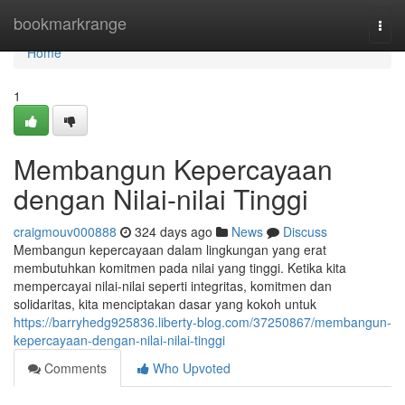
Home
bookmarkrange
Togg
navi
Home
1
Membangun Kepercayaan
dengan Nilai-nilai Tinggi
craigmouv000888
324 days ago
News
Discuss
Membangun kepercayaan dalam lingkungan yang erat
membutuhkan komitmen pada nilai yang tinggi. Ketika kita
mempercayai nilai-nilai seperti integritas, komitmen dan
solidaritas, kita menciptakan dasar yang kokoh untuk
https://barryhedg925836.liberty-blog.com/37250867/membangun-
kepercayaan-dengan-nilai-nilai-tinggi
Comments
Who Upvoted