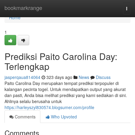
Home
bookmarkrange
Togg
navi
Home
1
Prediksi Paito Carolina Day:
Terlengkap
jasperqaua814064
323 days ago
News
Discuss
Paito Carolina Day merupakan tempat prediksi terpopuler di
kalangan pecinta togel. Untuk mendapatkan output yang akurat
dan pasti, Anda bisa melihat prediksi yang kami sediakan di sini.
Ahlinya selalu berusaha untuk
https://harleyszyl830574.blogsumer.com/profile
Comments
Who Upvoted
Comments