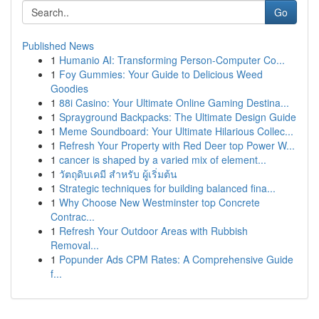
Go
Published News
1
Humanio AI: Transforming Person-Computer Co...
1
Foy Gummies: Your Guide to Delicious Weed
Goodies
1
88i Casino: Your Ultimate Online Gaming Destina...
1
Sprayground Backpacks: The Ultimate Design Guide
1
Meme Soundboard: Your Ultimate Hilarious Collec...
1
Refresh Your Property with Red Deer top Power W...
1
cancer is shaped by a varied mix of element...
1
วัตถุดิบเคมี สำหรับ ผู้เริ่มต้น
1
Strategic techniques for building balanced fina...
1
Why Choose New Westminster top Concrete
Contrac...
1
Refresh Your Outdoor Areas with Rubbish
Removal...
1
Popunder Ads CPM Rates: A Comprehensive Guide
f...