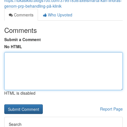
https://lukaslklld.blogs100.com/37951838/axelsmärta-kan-lindras-
genom-prp-behandling-på-klinik
Comments
Who Upvoted
Comments
Submit a Comment
No HTML
HTML is disabled
Report Page
Search