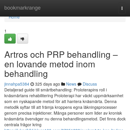
Home
bookmarkrange
Togg
navi
Home
1
Artros och PRP behandling –
en lovande metod inom
behandling
jinnahpa5384
325 days ago
News
Discuss
Detaljerad guide till smärtbehandling: Proloterapins roll i
knäsmärtans rehabilitering Proloterapi har väckt uppmärksamhet
som en nyskapande metod för att hantera knäsmärta. Denna
metodik syftar till att främja kroppens egna läkningsprocesser
genom precisa injektioner. Många personer som lider av kronisk
knäsmärta överväger nu denna behandlingsmetod. Det finns dock
centrala frågor kring